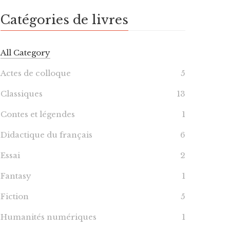
Catégories de livres
All Category
Actes de colloque
5
Classiques
13
Contes et légendes
1
Didactique du français
6
Essai
2
Fantasy
1
Fiction
5
Humanités numériques
1