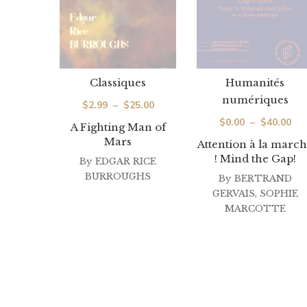
Classiques
Humanités
numériques
Plage
$
2.99
–
$
25.00
Pla
$
0.00
–
$
40.00
de
A Fighting Man of
de
Mars
prix :
Attention à la marc
! Mind the Gap!
prix
By
EDGAR RICE
$2.99
BURROUGHS
By
BERTRAND
$0.
à
GERVAIS
,
SOPHIE
à
$25.00
MARCOTTE
$40