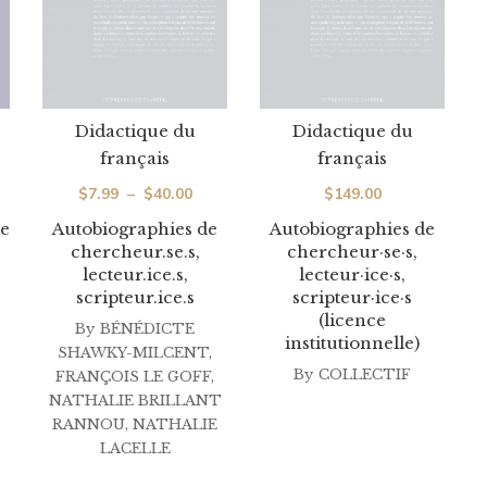
Didactique du
Didactique du
français
français
ge
Plage
$
7.99
–
$
40.00
$
149.00
de
he
Autobiographies de
Autobiographies de
chercheur.se.s,
chercheur·se·s,
 :
prix :
lecteur.ice.s,
lecteur·ice·s,
00
$7.99
scripteur.ice.s
scripteur·ice·s
à
(licence
By
BÉNÉDICTE
institutionnelle)
.00
$40.00
SHAWKY-MILCENT
,
By
COLLECTIF
FRANÇOIS LE GOFF
,
NATHALIE BRILLANT
RANNOU
,
NATHALIE
LACELLE