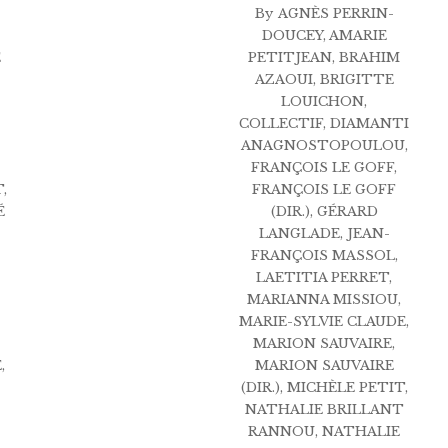
By
AGNÈS PERRIN-
DOUCEY
,
AMARIE
E
PETITJEAN
,
BRAHIM
AZAOUI
,
BRIGITTE
LOUICHON
,
COLLECTIF
,
DIAMANTI
ANAGNOSTOPOULOU
,
FRANÇOIS LE GOFF
,
T
,
FRANÇOIS LE GOFF
É
(DIR.)
,
GÉRARD
LANGLADE
,
JEAN-
FRANÇOIS MASSOL
,
LAETITIA PERRET
,
MARIANNA MISSIOU
,
MARIE-SYLVIE CLAUDE
,
MARION SAUVAIRE
,
É
,
MARION SAUVAIRE
(DIR.)
,
MICHÈLE PETIT
,
NATHALIE BRILLANT
RANNOU
,
NATHALIE