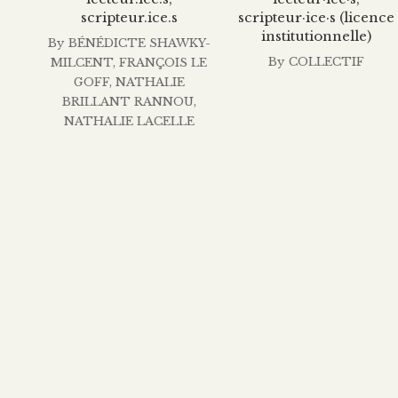
$7.99
scripteur.ice.s
scripteur·ice·s (licence
à
institutionnelle)
By
BÉNÉDICTE SHAWKY-
$40.00
By
COLLECTIF
MILCENT
,
FRANÇOIS LE
GOFF
,
NATHALIE
BRILLANT RANNOU
,
NATHALIE LACELLE