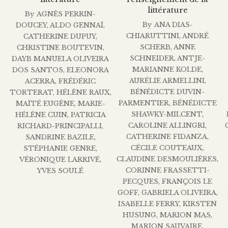
littérature
By
AGNÈS PERRIN-
By
ANA DIAS-
DOUCEY
,
ALDO GENNAÏ
,
CHIARUTTINI
,
ANDRÉ
CATHERINE DUPUY
,
SCHERB
,
ANNE
CHRISTINE BOUTEVIN
,
SCHNEIDER
,
ANTJE-
DAYB MANUELA OLIVEIRA
MARIANNE KOLDE
,
DOS SANTOS
,
ELEONORA
AURÉLIE ARMELLINI
,
ACERRA
,
FRÉDÉRIC
BÉNÉDICTE DUVIN-
TORTERAT
,
HÉLÈNE RAUX
,
PARMENTIER
,
BÉNÉDICTE
MAÏTÉ EUGÈNE
,
MARIE-
SHAWKY-MILCENT
,
HÉLÈNE CUIN
,
PATRICIA
CAROLINE ALLINGRI
,
RICHARD-PRINCIPALLI
,
CATHERINE FIDANZA
,
SANDRINE BAZILE
,
CÉCILE COUTEAUX
,
STÉPHANIE GENRE
,
CLAUDINE DESMOULIÈRES
,
VÉRONIQUE LARRIVÉ
,
CORINNE FRASSETTI-
YVES SOULÉ
PECQUES
,
FRANÇOIS LE
GOFF
,
GABRIELA OLIVEIRA
,
ISABELLE FERRY
,
KIRSTEN
HUSUNG
,
MARION MAS
,
MARION SAUVAIRE
,