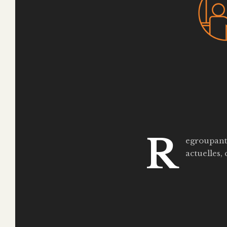
R
egroupant 
actuelles,