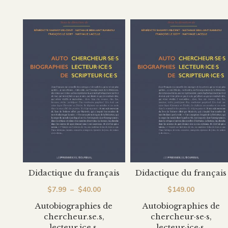
Didactique du français
Didactique du français
Plage
$
7.99
–
$
40.00
$
149.00
de
Autobiographies de
Autobiographies de
chercheur.se.s,
chercheur·se·s,
prix :
lecteur.ice.s,
lecteur·ice·s,