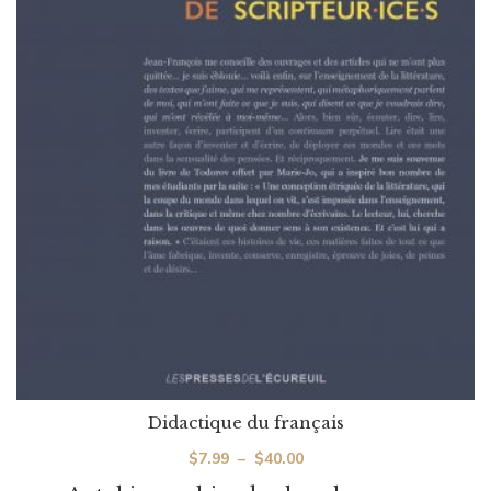
Didactique du français
Plage
$
7.99
–
$
40.00
de