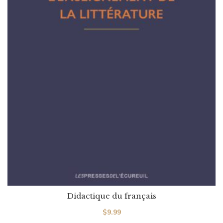
Didactique du français
$
9.99