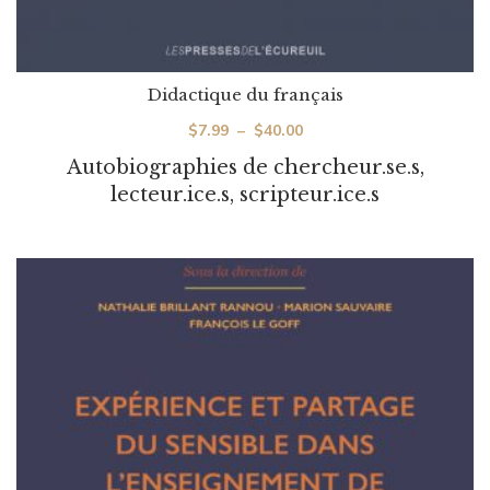
Didactique du français
Plage
$
7.99
–
$
40.00
de
Autobiographies de chercheur.se.s,
prix :
lecteur.ice.s, scripteur.ice.s
$7.99
à
$40.00