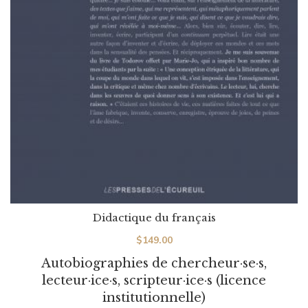
Didactique du français
$
149.00
Autobiographies de chercheur·se·s,
lecteur·ice·s, scripteur·ice·s (licence
institutionnelle)