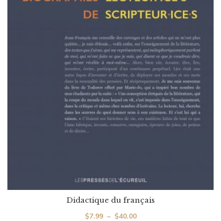
Didactique du français
Plage
$
7.99
–
$
40.00