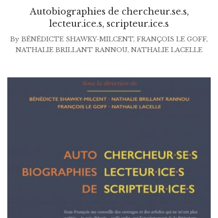
de
Autobiographies de chercheur.se.s,
prix :
lecteur.ice.s, scripteur.ice.s
$7.99
By
BÉNÉDICTE SHAWKY-MILCENT
,
FRANÇOIS LE GOFF
,
à
NATHALIE BRILLANT RANNOU
,
NATHALIE LACELLE
$40.00