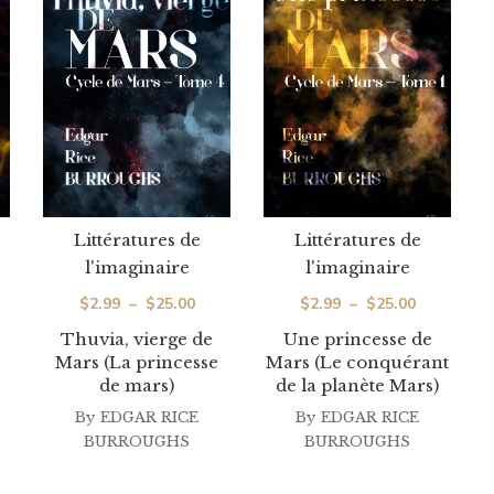
Littératures de
Littératures de
l'imaginaire
l'imaginaire
ge
Plage
Plage
$
2.99
–
$
25.00
$
2.99
–
$
25.00
de
de
 :
Thuvia, vierge de
Une princesse de
Mars (La princesse
Mars (Le conquérant
prix :
prix :
99
de mars)
de la planète Mars)
$2.99
$2.99
By
EDGAR RICE
By
EDGAR RICE
à
à
.00
BURROUGHS
BURROUGHS
$25.00
$25.00