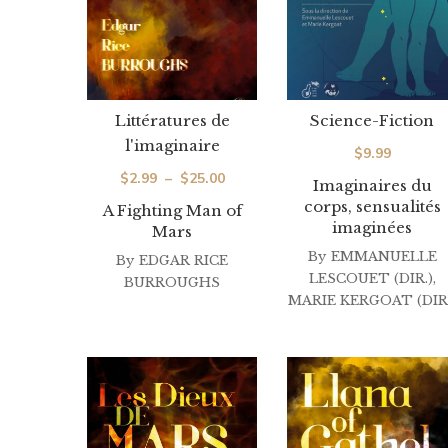
Littératures de
Science-Fiction
l'imaginaire
$
9.99
Plage
$
2.99
–
$
25.00
Imaginaires du
de
corps, sensualités
A Fighting Man of
imaginées
Mars
prix :
By
EMMANUELLE
By
EDGAR RICE
$2.99
LESCOUET (DIR.)
,
BURROUGHS
à
MARIE KERGOAT (DIR.
$25.00