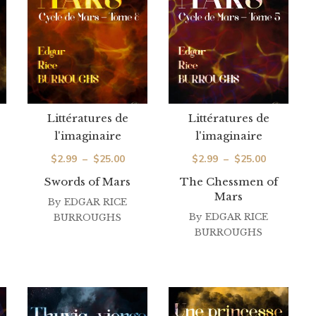
Littératures de
Littératures de
l'imaginaire
l'imaginaire
ge
Plage
Plage
$
2.99
–
$
25.00
$
2.99
–
$
25.00
de
de
Swords of Mars
The Chessmen of
Mars
 :
prix :
prix :
By
EDGAR RICE
99
$2.99
By
EDGAR RICE
$2.99
BURROUGHS
BURROUGHS
à
à
.00
$25.00
$25.00