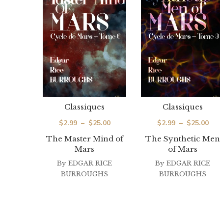
Classiques
Classiques
Plage
Pla
$
2.99
–
$
25.00
$
2.99
–
$
25.00
de
de
The Master Mind of
The Synthetic Men
Mars
of Mars
prix :
prix
By
EDGAR RICE
$2.99
By
EDGAR RICE
$2.
BURROUGHS
BURROUGHS
à
à
$25.00
$25