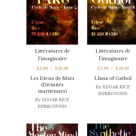
Littératures de
Littératures de
l'imaginaire
l'imaginaire
Plage
Pla
$
2.99
–
$
25.00
$
2.99
–
$
25.00
de
de
Les Dieux de Mars
Llana of Gathol
(Divinités
prix :
prix
By
EDGAR RICE
martiennes)
$2.99
$2.
BURROUGHS
By
EDGAR RICE
à
à
BURROUGHS
$25.00
$25