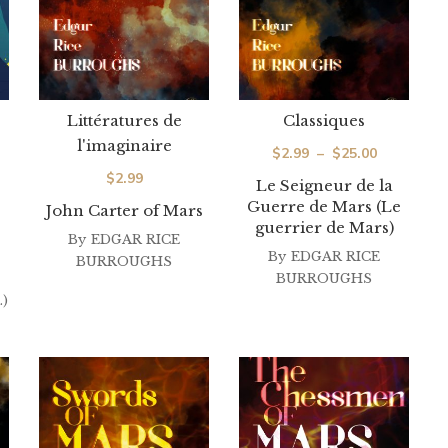
Littératures de
Classiques
l'imaginaire
Plage
$
2.99
–
$
25.00
$
2.99
de
Le Seigneur de la
Guerre de Mars (Le
prix :
John Carter of Mars
guerrier de Mars)
$2.99
By
EDGAR RICE
By
EDGAR RICE
BURROUGHS
à
BURROUGHS
$25.00
)