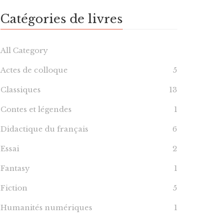
Catégories de livres
All Category
Actes de colloque
5
Classiques
13
Contes et légendes
1
Didactique du français
6
Essai
2
Fantasy
1
Fiction
5
Humanités numériques
1