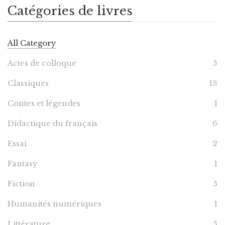
Catégories de livres
All Category
Actes de colloque
5
Classiques
13
Contes et légendes
1
Didactique du français
6
Essai
2
Fantasy
1
Fiction
5
Humanités numériques
1
Littérature
5