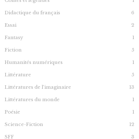
Contes et légendes
1
Didactique du français
6
Essai
2
Fantasy
1
Fiction
5
Humanités numériques
1
Littérature
5
Littératures de l'imaginaire
13
Littératures du monde
1
Poésie
1
Science-Fiction
12
SFF
3