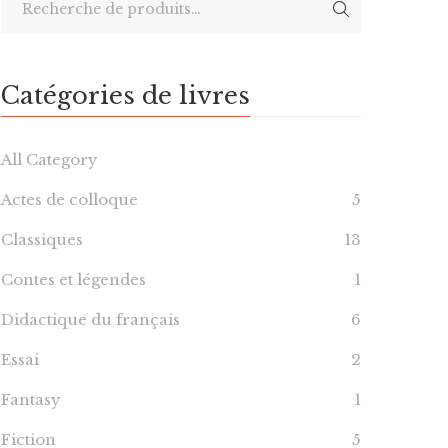
Catégories de livres
All Category
Actes de colloque
5
Classiques
13
Contes et légendes
1
Didactique du français
6
Essai
2
Fantasy
1
Fiction
5