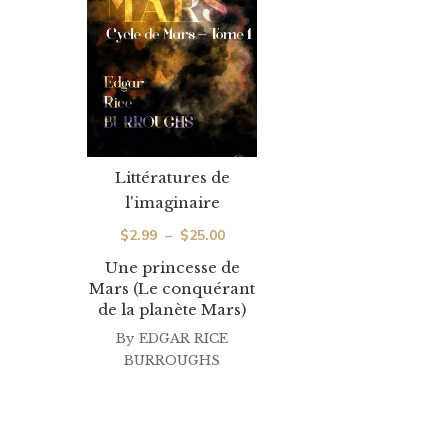
Littératures de
l'imaginaire
Plage
$
2.99
–
$
25.00
de
Une princesse de
Mars (Le conquérant
prix :
de la planète Mars)
$2.99
By
EDGAR RICE
à
BURROUGHS
$25.00