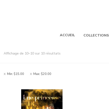
ACCUEIL
COLLECTIONS
Trié
Affichage de 10–10 sur 10 résultats
par
popularité
Min:
$
15.00
Max:
$
20.00