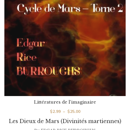
Littératures de l'imaginaire
Plage
$
2.99
–
$
25.00
de
Les Dieux de Mars (Divinités martiennes)
prix :