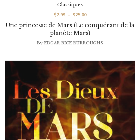
Classiques
Plage
$
2.99
–
$
25.00
de
Une princesse de Mars (Le conquérant de la
prix :
planète Mars)
$2.99
By
EDGAR RICE BURROUGHS
à
$25.00