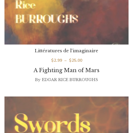
Littératures de l'imaginaire
Plage
$
2.99
–
$
25.00
de
A Fighting Man of Mars
prix :
By
EDGAR RICE BURROUGHS
$2.99
à
$25.00