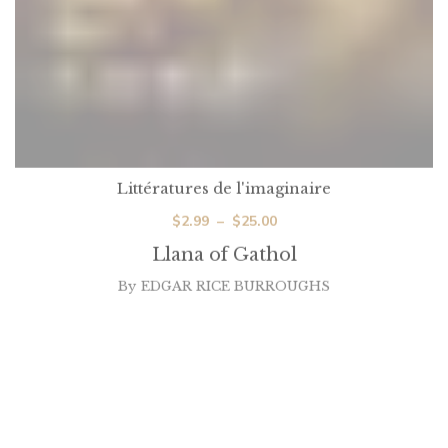
Littératures de l'imaginaire
Plage
$
2.99
–
$
25.00
de
Llana of Gathol
prix :
By
EDGAR RICE BURROUGHS
$2.99
à
$25.00