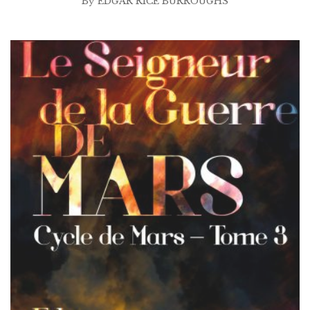
By
EDGAR RICE BURROUGHS
$2.99
à
$25.00