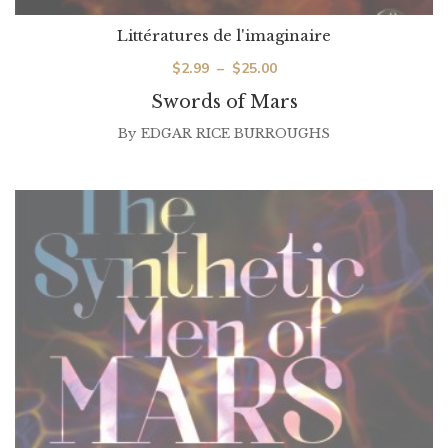
Littératures de l'imaginaire
Plage
$
2.99
–
$
25.00
de
Swords of Mars
prix :
By
EDGAR RICE BURROUGHS
$2.99
à
$25.00