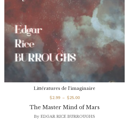
Littératures de l'imaginaire
Plage
$
2.99
–
$
25.00
de
The Master Mind of Mars
prix :
By
EDGAR RICE BURROUGHS
$2.99