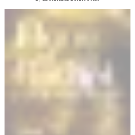
$2.99
à
$25.00