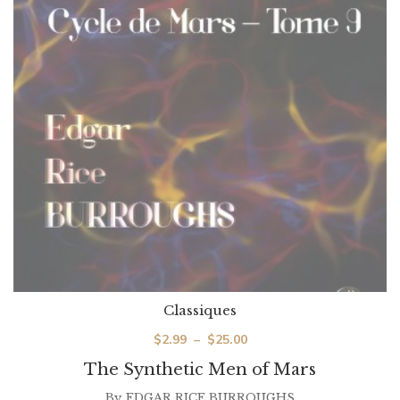
Classiques
Plage
$
2.99
–
$
25.00
de
The Synthetic Men of Mars
prix :
By
EDGAR RICE BURROUGHS