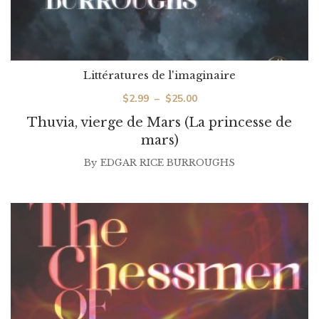
Littératures de l'imaginaire
Plage
$
2.99
–
$
25.00
de
Thuvia, vierge de Mars (La princesse de
prix :
mars)
$2.99
By
EDGAR RICE BURROUGHS
à
$25.00