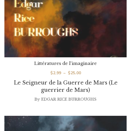
Littératures de l'imaginaire
Plage
$
2.99
–
$
25.00
de
Le Seigneur de la Guerre de Mars (Le
prix :
guerrier de Mars)
$2.99
By
EDGAR RICE BURROUGHS
à
$25.00