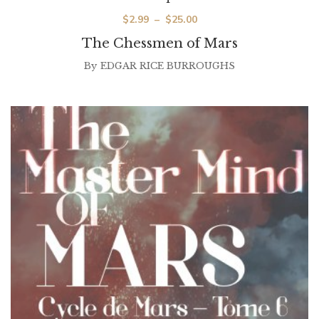
Plage
$
2.99
–
$
25.00
de
The Chessmen of Mars
prix :
By
EDGAR RICE BURROUGHS
$2.99
à
$25.00