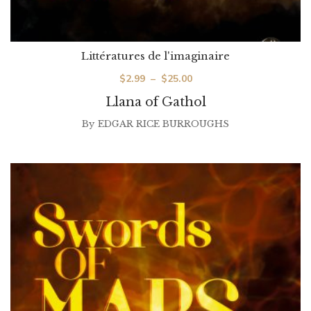
Littératures de l'imaginaire
Plage
$
2.99
–
$
25.00
de
Llana of Gathol
prix :
By
EDGAR RICE BURROUGHS
$2.99
à
$25.00