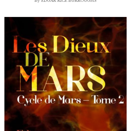
By
EDGAR RICE BURROUGHS
à
$25.00