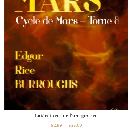
Littératures de l'imaginaire
Plage
$
2.99
–
$
25.00