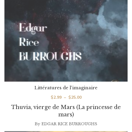
Littératures de l'imaginaire
Plage
$
2.99
–
$
25.00
de
Thuvia, vierge de Mars (La princesse de
prix :
mars)
$2.99
By
EDGAR RICE BURROUGHS
à