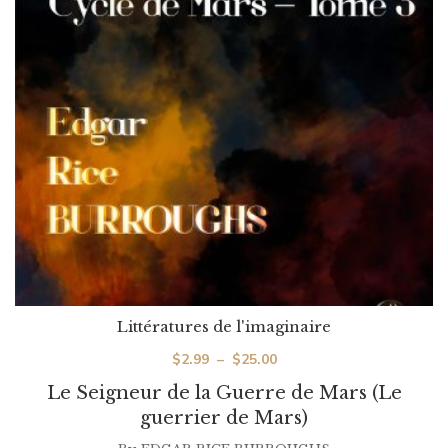
Littératures de l'imaginaire
Plage
$
2.99
–
$
25.00
de
Le Seigneur de la Guerre de Mars (Le
prix :
guerrier de Mars)
$2.99