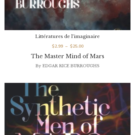
Littératures de l'imaginaire
Plage
$
2.99
–
$
25.00
de
The Master Mind of Mars
prix :
By
EDGAR RICE BURROUGHS
$2.99
à
$25.00