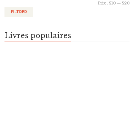
Prix :
$10
—
$20
FILTRER
Livres populaires
Expérience et partage du sensible dans
l’enseignement de la littérature (licence
institutionnelle)
$
149.00
Expérience et partage du sensible dans
l’enseignement de la littérature
$
9.99