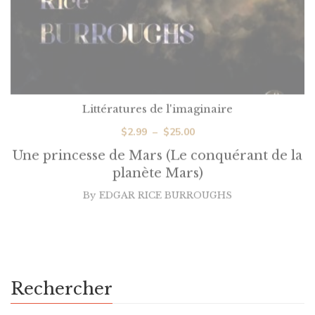
Littératures de l'imaginaire
Plage
$
2.99
–
$
25.00
de
Une princesse de Mars (Le conquérant de la
prix :
planète Mars)
$2.99
By
EDGAR RICE BURROUGHS
à
$25.00
Rechercher