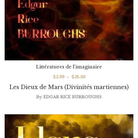
Littératures de l'imaginaire
Plage
$
2.99
–
$
25.00
de
Les Dieux de Mars (Divinités martiennes)
prix :
By
EDGAR RICE BURROUGHS
$2.99
à
$25.00