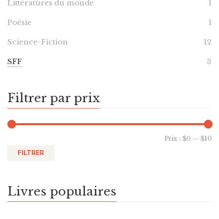
Littératures du monde
1
Poésie
1
Science-Fiction
12
SFF
3
Filtrer par prix
Prix :
$0
—
$10
FILTRER
Livres populaires