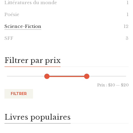
Littératures du monde
1
Poésie
1
Science-Fiction
12
SFF
3
Filtrer par prix
Prix :
$10
—
$20
FILTRER
Livres populaires