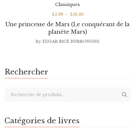
Classiques
Plage
$
2.99
–
$
25.00
de
Une princesse de Mars (Le conquérant de la
prix :
planète Mars)
$2.99
By
EDGAR RICE BURROUGHS
à
$25.00
Rechercher
Catégories de livres