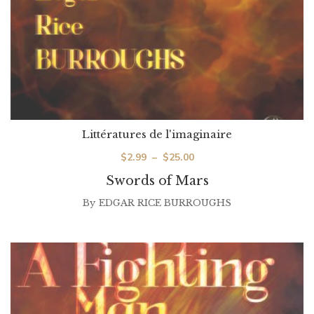
Littératures de l'imaginaire
Plage
$
2.99
–
$
25.00
de
Swords of Mars
prix :
By
EDGAR RICE BURROUGHS
$2.99
à
$25.00