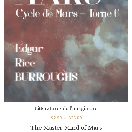
Littératures de l'imaginaire
Plage
$
2.99
–
$
25.00
de
The Master Mind of Mars