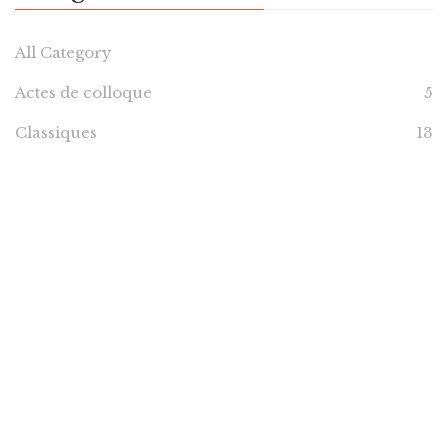
All Category
Actes de colloque
5
Classiques
13
Contes et légendes
1
Didactique du français
6
Essai
2
Fantasy
1
Fiction
5
Humanités numériques
1
Littérature
5