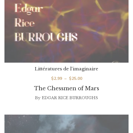
Littératures de l'imaginaire
Plage
$
2.99
–
$
25.00
de
The Chessmen of Mars
prix :
By
EDGAR RICE BURROUGHS
$2.99
à
$25.00