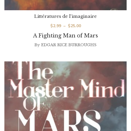
Littératures de l'imaginaire
Plage
$
2.99
–
$
25.00
de
A Fighting Man of Mars
prix :
By
EDGAR RICE BURROUGHS
$2.99
à
$25.00