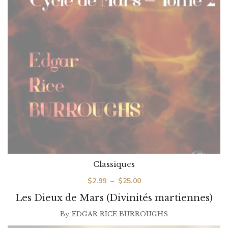
Classiques
Plage
$
2.99
–
$
25.00
de
Les Dieux de Mars (Divinités martiennes)
prix :
By
EDGAR RICE BURROUGHS
$2.99