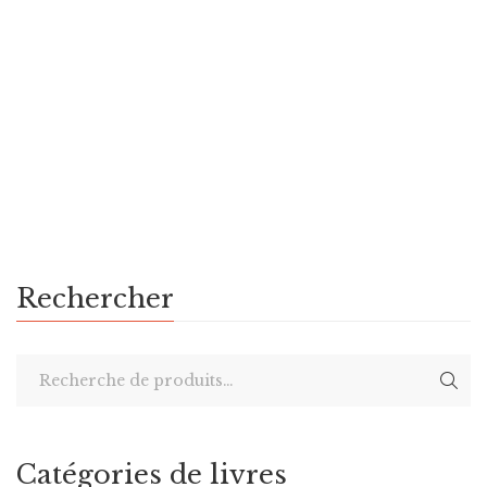
Littératures de l'imaginaire
$
2.99
John Carter of Mars
By
EDGAR RICE BURROUGHS
Rechercher
Catégories de livres