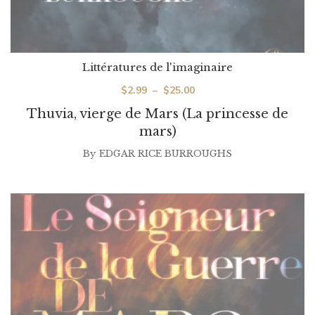
Littératures de l'imaginaire
Plage
$
2.99
–
$
25.00
de
Thuvia, vierge de Mars (La princesse de
prix :
mars)
$2.99
By
EDGAR RICE BURROUGHS
à
$25.00