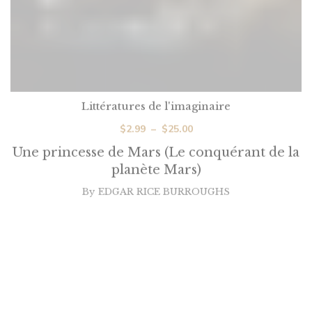
Littératures de l'imaginaire
Plage
$
2.99
–
$
25.00
de
Une princesse de Mars (Le conquérant de la
prix :
planète Mars)
$2.99
By
EDGAR RICE BURROUGHS
à
$25.00