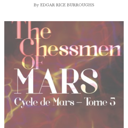
prix :
By
EDGAR RICE BURROUGHS
$2.99
à
$25.00