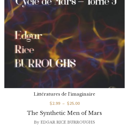
Littératures de l'imaginaire
Plage
$
2.99
–
$
25.00
de
The Synthetic Men of Mars
prix :
By
EDGAR RICE BURROUGHS
$2.99