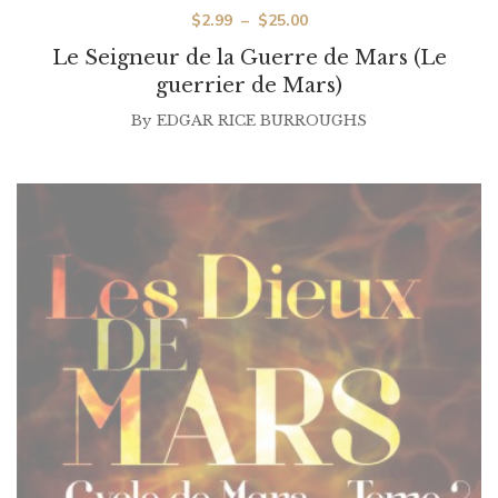
Plage
$
2.99
–
$
25.00
de
Le Seigneur de la Guerre de Mars (Le
prix :
guerrier de Mars)
$2.99
By
EDGAR RICE BURROUGHS
à
$25.00