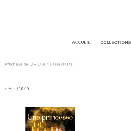
ACCUEIL
COLLECTIONS
Trié
Affichage de 10–10 sur 10 résultats
par
popularité
Min:
$
10.00