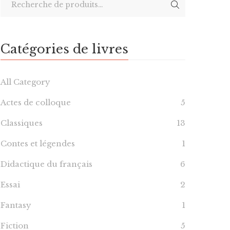
Catégories de livres
All Category
Actes de colloque
5
Classiques
13
Contes et légendes
1
Didactique du français
6
Essai
2
Fantasy
1
Fiction
5