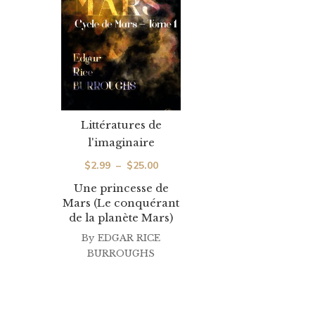
Littératures de
l'imaginaire
Plage
$
2.99
–
$
25.00
de
Une princesse de
Mars (Le conquérant
prix :
de la planète Mars)
$2.99
By
EDGAR RICE
à
BURROUGHS
$25.00