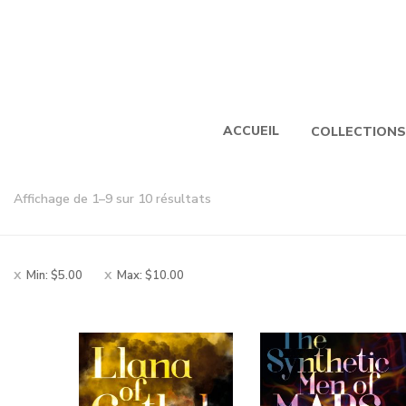
ACCUEIL
COLLECTIONS
Trié
Affichage de 1–9 sur 10 résultats
par
note
moyenne
Min:
$
5.00
Max:
$
10.00