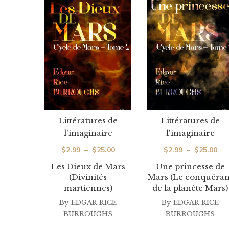
Littératures de
Littératures de
l'imaginaire
l'imaginaire
Plage
Pla
$
2.99
–
$
25.00
$
2.99
–
$
25.00
de
de
Les Dieux de Mars
Une princesse de
(Divinités
Mars (Le conquéran
prix :
prix
martiennes)
de la planète Mars)
$2.99
$2.
By
EDGAR RICE
By
EDGAR RICE
à
à
BURROUGHS
BURROUGHS
$25.00
$25