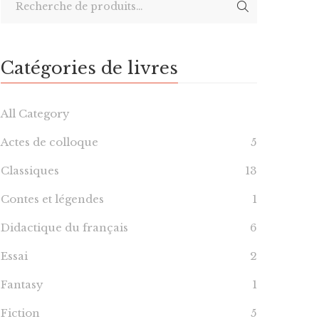
Catégories de livres
All Category
Actes de colloque
5
Classiques
13
Contes et légendes
1
Didactique du français
6
Essai
2
Fantasy
1
Fiction
5