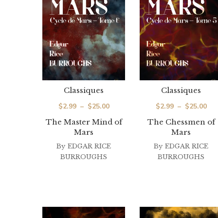
Classiques
Classiques
Plage
Pla
$
2.99
–
$
25.00
$
2.99
–
$
25.00
de
de
The Master Mind of
The Chessmen of
Mars
Mars
prix :
prix
By
EDGAR RICE
$2.99
By
EDGAR RICE
$2.
BURROUGHS
BURROUGHS
à
à
$25.00
$25