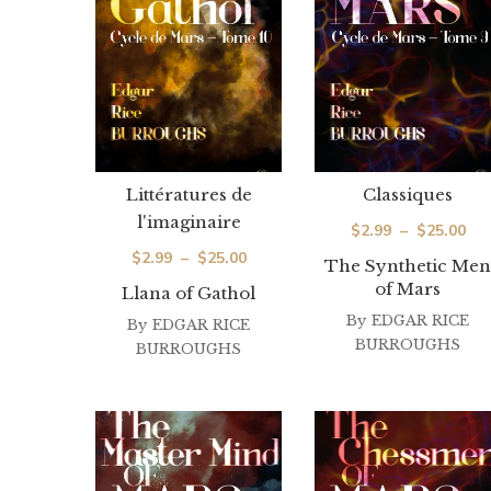
Littératures de
Classiques
l'imaginaire
Pla
$
2.99
–
$
25.00
Plage
$
2.99
–
$
25.00
de
The Synthetic Men
de
of Mars
prix
Llana of Gathol
prix :
By
EDGAR RICE
$2.
By
EDGAR RICE
BURROUGHS
$2.99
BURROUGHS
à
à
$25
$25.00