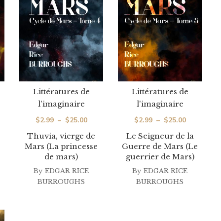
Littératures de
Littératures de
l'imaginaire
l'imaginaire
ge
Plage
Plage
$
2.99
–
$
25.00
$
2.99
–
$
25.00
de
de
 :
Thuvia, vierge de
Le Seigneur de la
Mars (La princesse
Guerre de Mars (Le
prix :
prix :
99
de mars)
guerrier de Mars)
$2.99
$2.99
By
EDGAR RICE
By
EDGAR RICE
à
à
.00
BURROUGHS
BURROUGHS
$25.00
$25.00