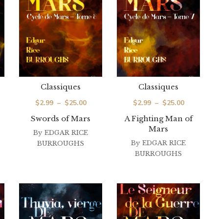
Classiques
Classiques
ge
Plage
Plage
$
2.99
–
$
25.00
$
2.99
–
$
25.00
de
de
Swords of Mars
A Fighting Man of
Mars
 :
prix :
prix :
By
EDGAR RICE
99
$2.99
By
EDGAR RICE
$2.99
BURROUGHS
BURROUGHS
à
à
.00
$25.00
$25.00