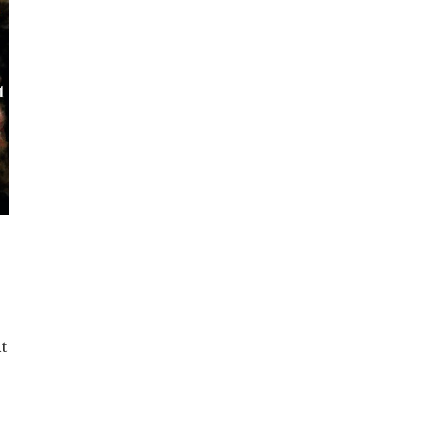
ge
t
 :
99
.00