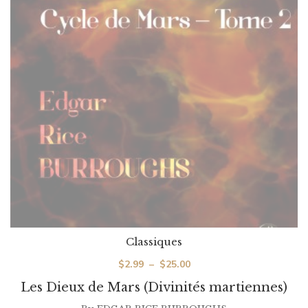
Classiques
Plage
$
2.99
–
$
25.00
de
Les Dieux de Mars (Divinités martiennes)
prix :