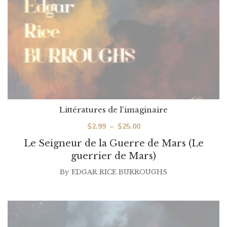
Littératures de l'imaginaire
Plage
$
2.99
–
$
25.00
de
Le Seigneur de la Guerre de Mars (Le
prix :
guerrier de Mars)
$2.99
By
EDGAR RICE BURROUGHS
à
$25.00