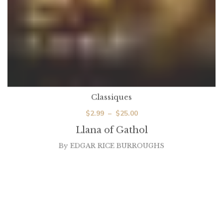
Classiques
Plage
$
2.99
–
$
25.00
de
Llana of Gathol
prix :
By
EDGAR RICE BURROUGHS
$2.99
à
$25.00