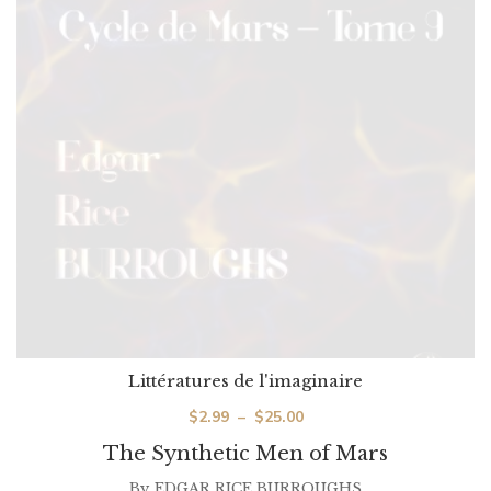
Littératures de l'imaginaire
Plage
$
2.99
–
$
25.00
de
The Synthetic Men of Mars
prix :
By
EDGAR RICE BURROUGHS