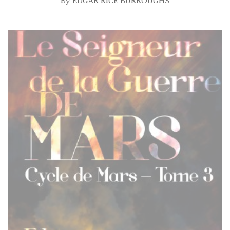
By
EDGAR RICE BURROUGHS
$2.99
à
$25.00