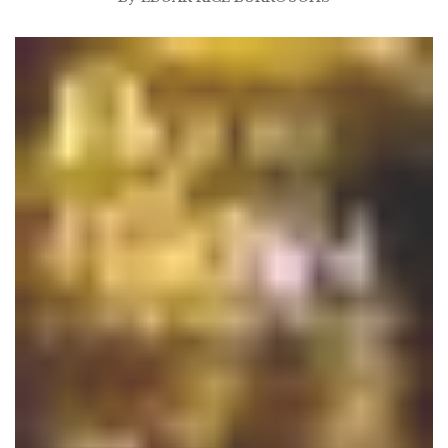
$2.99
à
$25.00