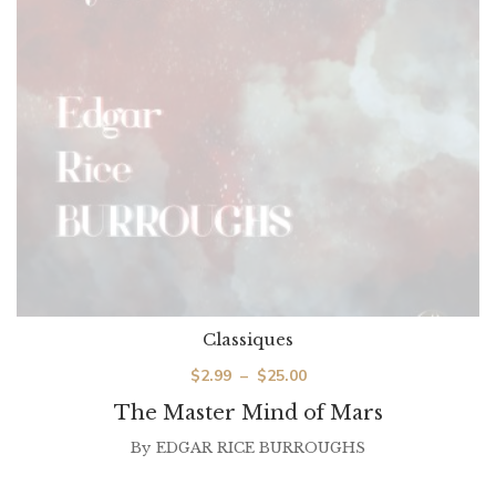
Classiques
Plage
$
2.99
–
$
25.00
de
The Master Mind of Mars
prix :
By
EDGAR RICE BURROUGHS
$2.99