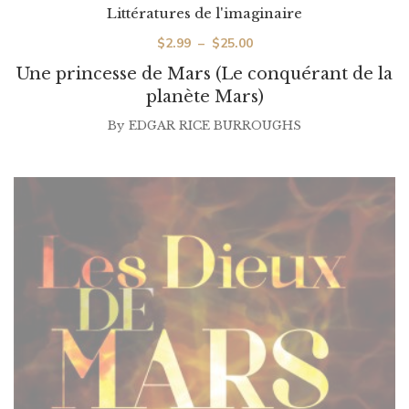
Littératures de l'imaginaire
Plage
$
2.99
–
$
25.00
de
Une princesse de Mars (Le conquérant de la
prix :
planète Mars)
$2.99
By
EDGAR RICE BURROUGHS
à
$25.00