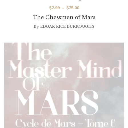
Plage
$
2.99
–
$
25.00
de
The Chessmen of Mars
prix :
By
EDGAR RICE BURROUGHS
$2.99
à
$25.00