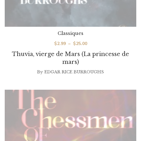
Classiques
Plage
$
2.99
–
$
25.00
de
Thuvia, vierge de Mars (La princesse de
prix :
mars)
$2.99
By
EDGAR RICE BURROUGHS
à
$25.00