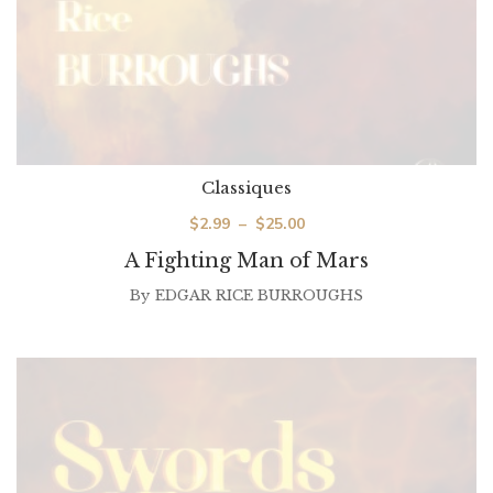
Classiques
Plage
$
2.99
–
$
25.00
de
A Fighting Man of Mars
prix :
By
EDGAR RICE BURROUGHS
$2.99
à
$25.00