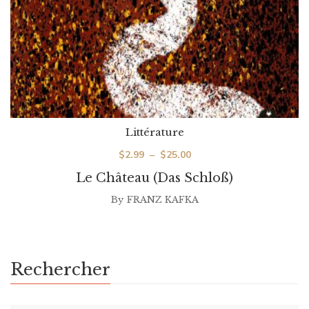
Littérature
Plage
$
2.99
–
$
25.00
de
Le Château (Das Schloß)
prix :
By
FRANZ KAFKA
$2.99
à
$25.00
Rechercher