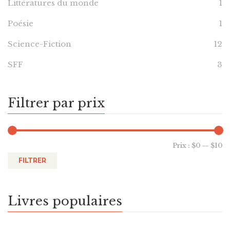
Littératures du monde
1
Poésie
1
Science-Fiction
12
SFF
3
Filtrer par prix
Prix :
$0
—
$10
FILTRER
Livres populaires